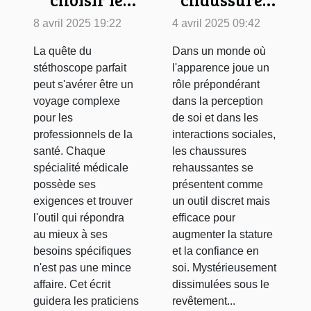
stéthoscope
rehaussantes
8 avril 2025 19:22
4 avril 2025 09:42
adapté à
peuvent
La quête du
Dans un monde où
votre
booster la
stéthoscope parfait
l'apparence joue un
spécialité
confiance en
peut s'avérer être un
rôle prépondérant
médicale
soi
voyage complexe
dans la perception
pour les
de soi et dans les
professionnels de la
interactions sociales,
santé. Chaque
les chaussures
spécialité médicale
rehaussantes se
possède ses
présentent comme
exigences et trouver
un outil discret mais
l'outil qui répondra
efficace pour
au mieux à ses
augmenter la stature
besoins spécifiques
et la confiance en
n'est pas une mince
soi. Mystérieusement
affaire. Cet écrit
dissimulées sous le
guidera les praticiens
revêtement...