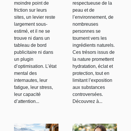
conversion
soins de la
moindre point de
respectueuse de la
en ligne
peau
friction sur leurs
peau et de
sites, un levier reste
l’environnement, de
largement sous-
nombreuses
estimé, et il ne se
personnes se
trouve ni dans un
tournent vers les
tableau de bord
ingrédients naturels.
publicitaire ni dans
Ces trésors issus de
un plugin
la nature promettent
d’optimisation. L’état
hydratation, éclat et
mental des
protection, tout en
internautes, leur
limitant l’exposition
fatigue, leur stress,
aux substances
leur capacité
controversées.
d’attention...
Découvrez à...