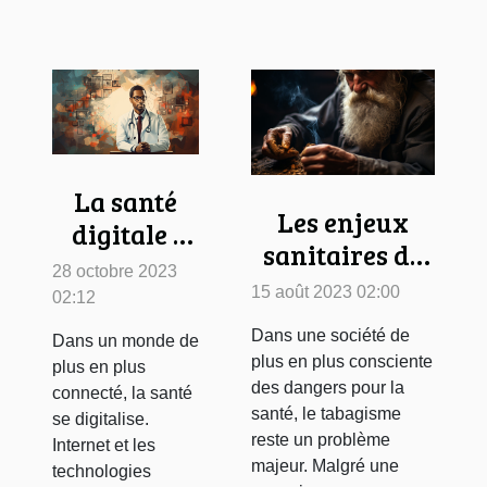
La santé
Les enjeux
digitale :
sanitaires de
quand les
28 octobre 2023
la
liens
15 août 2023 02:00
02:12
consommation
internet
Dans une société de
Dans un monde de
de tabac
soutiennent
plus en plus consciente
plus en plus
le système
des dangers pour la
connecté, la santé
santé, le tabagisme
se digitalise.
de santé
reste un problème
Internet et les
majeur. Malgré une
technologies