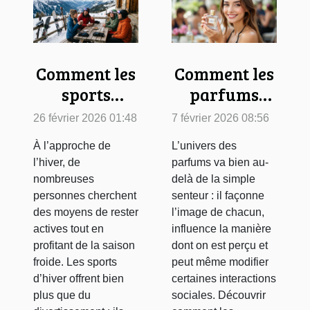
Comment les
Comment les
sports
parfums
d’hiver
influencent-
26 février 2026 01:48
7 février 2026 08:56
influencent
ils la
À l’approche de
L’univers des
votre bien-
perception
l’hiver, de
parfums va bien au-
être ?
sociale ?
nombreuses
delà de la simple
personnes cherchent
senteur : il façonne
des moyens de rester
l’image de chacun,
actives tout en
influence la manière
profitant de la saison
dont on est perçu et
froide. Les sports
peut même modifier
d’hiver offrent bien
certaines interactions
plus que du
sociales. Découvrir