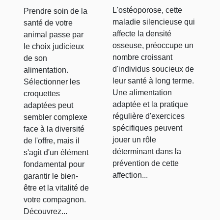
nutritionnelles
pour la
L'ostéoporose, cette
Prendre soin de la
et exercices
santé de
maladie silencieuse qui
santé de votre
ciblés pour
votre
affecte la densité
animal passe par
renforcer la
osseuse, préoccupe un
le choix judicieux
animal ?
nombre croissant
densité
de son
d'individus soucieux de
alimentation.
osseuse
leur santé à long terme.
Sélectionner les
Une alimentation
croquettes
adaptée et la pratique
adaptées peut
régulière d'exercices
sembler complexe
spécifiques peuvent
face à la diversité
jouer un rôle
de l'offre, mais il
déterminant dans la
s'agit d'un élément
prévention de cette
fondamental pour
affection...
garantir le bien-
être et la vitalité de
votre compagnon.
Découvrez...