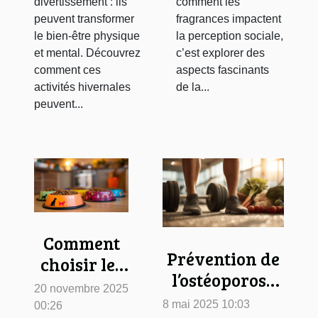
divertissement : ils
comment les
peuvent transformer
fragrances impactent
le bien-être physique
la perception sociale,
et mental. Découvrez
c’est explorer des
comment ces
aspects fascinants
activités hivernales
de la...
peuvent...
Comment
Prévention de
choisir les
l’ostéoporose
meilleures
20 novembre 2025
stratégies
croquettes
8 mai 2025 10:03
00:26