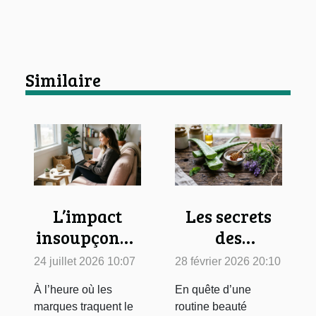
Similaire
L’impact
Les secrets
insoupçonné
des
des routines
ingrédients
24 juillet 2026 10:07
28 février 2026 20:10
bien-être sur
naturels
À l’heure où les
En quête d’une
la
dans les
marques traquent le
routine beauté