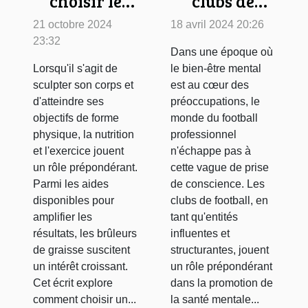
choisir le
clubs de
brûleur de
football
21 octobre 2024
18 avril 2024 20:26
graisse
promeuvent-
23:32
Dans une époque où
adapté à vos
ils la santé
Lorsqu'il s'agit de
le bien-être mental
besoins
mentale chez
sculpter son corps et
est au cœur des
les joueurs
d'atteindre ses
préoccupations, le
objectifs de forme
monde du football
physique, la nutrition
professionnel
et l'exercice jouent
n'échappe pas à
un rôle prépondérant.
cette vague de prise
Parmi les aides
de conscience. Les
disponibles pour
clubs de football, en
amplifier les
tant qu'entités
résultats, les brûleurs
influentes et
de graisse suscitent
structurantes, jouent
un intérêt croissant.
un rôle prépondérant
Cet écrit explore
dans la promotion de
comment choisir un...
la santé mentale...