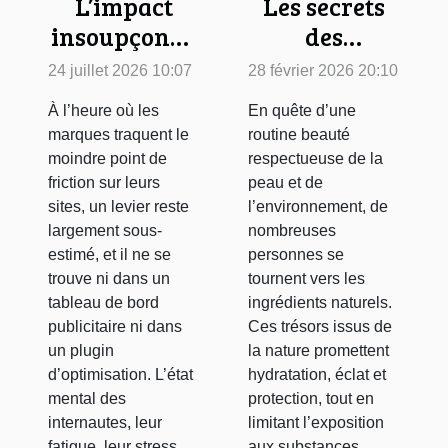
L’impact
Les secrets
insoupçonné
des
des routines
ingrédients
24 juillet 2026 10:07
28 février 2026 20:10
bien-être sur
naturels
À l’heure où les
En quête d’une
la
dans les
marques traquent le
routine beauté
conversion
soins de la
moindre point de
respectueuse de la
en ligne
peau
friction sur leurs
peau et de
sites, un levier reste
l’environnement, de
largement sous-
nombreuses
estimé, et il ne se
personnes se
trouve ni dans un
tournent vers les
tableau de bord
ingrédients naturels.
publicitaire ni dans
Ces trésors issus de
un plugin
la nature promettent
d’optimisation. L’état
hydratation, éclat et
mental des
protection, tout en
internautes, leur
limitant l’exposition
fatigue, leur stress,
aux substances