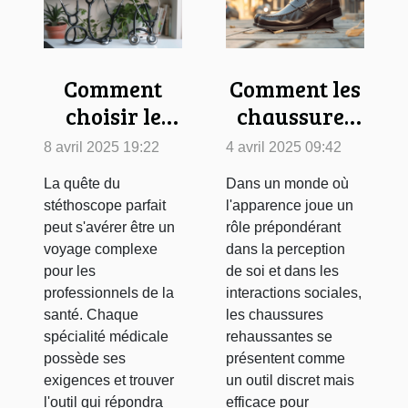
Comment
Comment les
choisir le
chaussures
stéthoscope
rehaussantes
8 avril 2025 19:22
4 avril 2025 09:42
adapté à
peuvent
La quête du
Dans un monde où
votre
booster la
stéthoscope parfait
l'apparence joue un
spécialité
confiance en
peut s'avérer être un
rôle prépondérant
médicale
soi
voyage complexe
dans la perception
pour les
de soi et dans les
professionnels de la
interactions sociales,
santé. Chaque
les chaussures
spécialité médicale
rehaussantes se
possède ses
présentent comme
exigences et trouver
un outil discret mais
l'outil qui répondra
efficace pour