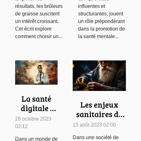
résultats, les brûleurs
influentes et
de graisse suscitent
structurantes, jouent
un intérêt croissant.
un rôle prépondérant
Cet écrit explore
dans la promotion de
comment choisir un...
la santé mentale...
La santé
Les enjeux
digitale :
sanitaires de
quand les
28 octobre 2023
la
liens
15 août 2023 02:00
02:12
consommation
internet
Dans une société de
Dans un monde de