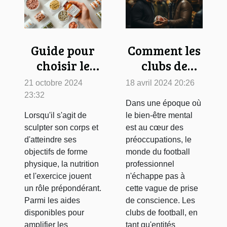
Guide pour
Comment les
choisir le
clubs de
brûleur de
football
21 octobre 2024
18 avril 2024 20:26
graisse
promeuvent-
23:32
Dans une époque où
adapté à vos
ils la santé
Lorsqu'il s'agit de
le bien-être mental
besoins
mentale chez
sculpter son corps et
est au cœur des
les joueurs
d'atteindre ses
préoccupations, le
objectifs de forme
monde du football
physique, la nutrition
professionnel
et l'exercice jouent
n'échappe pas à
un rôle prépondérant.
cette vague de prise
Parmi les aides
de conscience. Les
disponibles pour
clubs de football, en
amplifier les
tant qu'entités