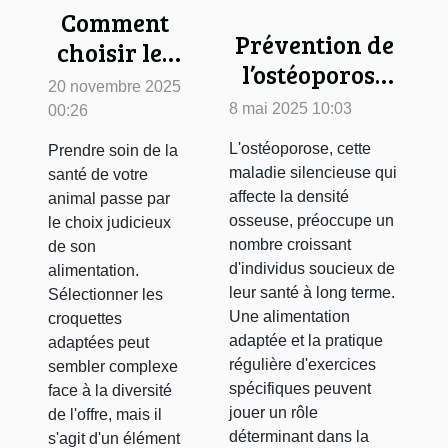
Comment
Prévention de
choisir les
l’ostéoporose
meilleures
20 novembre 2025
stratégies
croquettes
8 mai 2025 10:03
00:26
nutritionnelles
pour la
L'ostéoporose, cette
Prendre soin de la
et exercices
santé de
maladie silencieuse qui
santé de votre
ciblés pour
votre
affecte la densité
animal passe par
renforcer la
osseuse, préoccupe un
le choix judicieux
animal ?
nombre croissant
densité
de son
d'individus soucieux de
alimentation.
osseuse
leur santé à long terme.
Sélectionner les
Une alimentation
croquettes
adaptée et la pratique
adaptées peut
régulière d'exercices
sembler complexe
spécifiques peuvent
face à la diversité
jouer un rôle
de l'offre, mais il
déterminant dans la
s'agit d'un élément