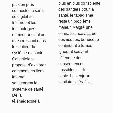
de tabac
soutiennent
plus en plus consciente
plus en plus
le système
des dangers pour la
connecté, la santé
santé, le tabagisme
se digitalise.
de santé
reste un problème
Internet et les
majeur. Malgré une
technologies
connaissance accrue
numériques ont un
des risques, beaucoup
rôle croissant dans
continuent à fumer,
le soutien du
ignorant souvent
système de santé.
l’étendue des
Cet article se
conséquences
propose d’explorer
possibles sur leur
comment les liens
santé. Les enjeux
internet
sanitaires liés à la...
soutiennent le
système de santé.
De la
télémédecine à...