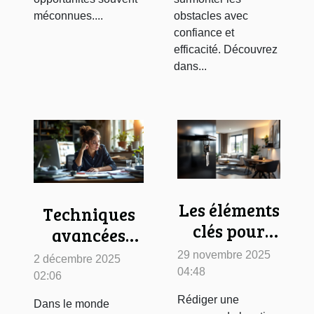
méconnues....
obstacles avec
confiance et
efficacité. Découvrez
dans...
Les éléments
Techniques
clés pour
avancées
une annonce
pour
29 novembre 2025
2 décembre 2025
de location
maîtriser les
04:48
02:06
performante
situations
Rédiger une
Dans le monde