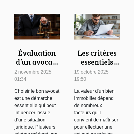
Évaluation
Les critères
d’un avocat :
essentiels
critères à
pour évaluer
2 novembre 2025
19 octobre 2025
considérer
la valeur
01:34
19:50
avant de
d'un bien
Choisir le bon avocat
La valeur d'un bien
prendre
immobilier
est une démarche
immobilier dépend
votre
essentielle qui peut
de nombreux
influencer l’issue
facteurs qu'il
décision
d’une situation
convient de maîtriser
juridique. Plusieurs
pour effectuer une