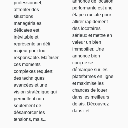
managériales
annonce de location
professionnel,
performante est une
difficiles
affronter des
étape cruciale pour
situations
attirer rapidement
managériales
des locataires
délicates est
sérieux et mettre en
inévitable et
valeur un bien
représente un défi
immobilier. Une
majeur pour tout
annonce bien
responsable. Maîtriser
conçue se
ces moments
démarque sur les
complexes requiert
plateformes en ligne
des techniques
et maximise les
avancées et une
chances de louer
vision stratégique qui
dans les meilleurs
permettent non
délais. Découvrez
seulement de
dans cet...
désamorcer les
tensions, mais...