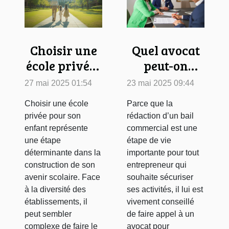
Choisir une
Quel avocat
école privée :
peut-on
critères et
contacter
27 mai 2025 01:54
23 mai 2025 09:44
bénéfices
pour rédiger
Choisir une école
Parce que la
pour votre
un bail
privée pour son
rédaction d’un bail
enfant
commercial
enfant représente
commercial est une
à Paris ?
une étape
étape de vie
déterminante dans la
importante pour tout
construction de son
entrepreneur qui
avenir scolaire. Face
souhaite sécuriser
à la diversité des
ses activités, il lui est
établissements, il
vivement conseillé
peut sembler
de faire appel à un
complexe de faire le
avocat pour