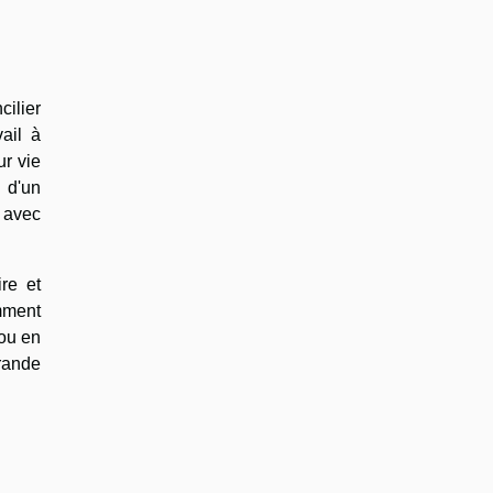
cilier
vail à
r vie
n d'un
 avec
re et
omment
ou en
grande