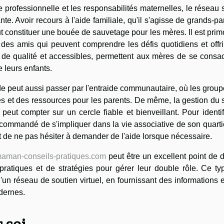
e professionnelle et les responsabilités maternelles, le réseau 
te. Avoir recours à l'aide familiale, qu'il s'agisse de grands-pa
t constituer une bouée de sauvetage pour les mères. Il est prim
 des amis qui peuvent comprendre les défis quotidiens et offri
t de qualité et accessibles, permettent aux mères de se consa
e leurs enfants.
de peut aussi passer par l'entraide communautaire, où les grou
és et des ressources pour les parents. De même, la gestion du 
 peut compter sur un cercle fiable et bienveillant. Pour identif
ecommandé de s'impliquer dans la vie associative de son quarti
t de ne pas hésiter à demander de l'aide lorsque nécessaire.
aman-conseils-pratiques.com
peut être un excellent point de 
ratiques et de stratégies pour gérer leur double rôle. Ce ty
d'un réseau de soutien virtuel, en fournissant des informations 
dernes.
 soi