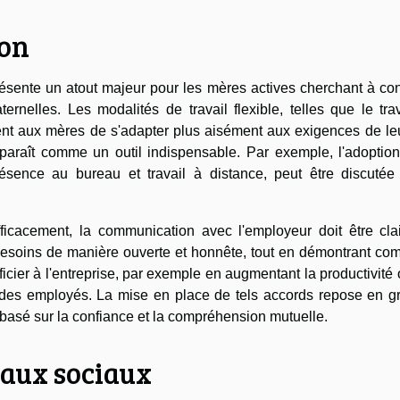
ion
eprésente un atout majeur pour les mères actives cherchant à con
ernelles. Les modalités de travail flexible, telles que le tra
nt aux mères de s'adapter plus aisément aux exigences de leu
apparaît comme un outil indispensable. Par exemple, l'adoptio
ésence au bureau et travail à distance, peut être discutée
icacement, la communication avec l'employeur doit être clai
s besoins de manière ouverte et honnête, tout en démontrant c
er à l'entreprise, par exemple en augmentant la productivité 
lle des employés. La mise en place de tels accords repose en 
e basé sur la confiance et la compréhension mutuelle.
eaux sociaux