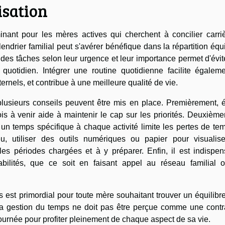
isation
nant pour les mères actives qui cherchent à concilier carriè
lendrier familial peut s'avérer bénéfique dans la répartition équ
 des tâches selon leur urgence et leur importance permet d'évit
s quotidien. Intégrer une routine quotidienne facilite égalem
ternels, et contribue à une meilleure qualité de vie.
 plusieurs conseils peuvent être mis en place. Premièrement, é
ois à venir aide à maintenir le cap sur les priorités. Deuxièm
 un temps spécifique à chaque activité limite les pertes de te
eu, utiliser des outils numériques ou papier pour visualise
es périodes chargées et à y préparer. Enfin, il est indispen
bilités, que ce soit en faisant appel au réseau familial 
 est primordial pour toute mère souhaitant trouver un équilibr
. La gestion du temps ne doit pas être perçue comme une contr
urnée pour profiter pleinement de chaque aspect de sa vie.