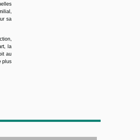
uelles
ilial,
ur sa
ction,
rt, la
it au
e plus