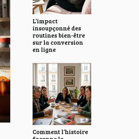
L’impact
insoupçonné des
routines bien-être
sur la conversion
en ligne
Comment l’histoire
façonne la