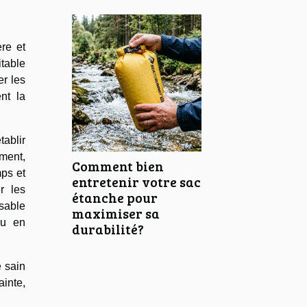
re et
itable
er les
ent la
tablir
ement,
Comment bien
mps et
entretenir votre sac
r les
étanche pour
sable
maximiser sa
ou en
durabilité?
e sain
ainte,