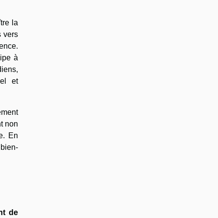
tre la
 vers
tence.
cipe à
diens,
el et
ement
nt non
e. En
 bien-
nt de