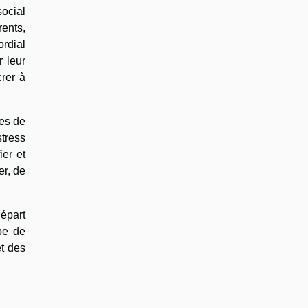
social
rents,
ordial
r leur
crer à
pes de
stress
ier et
er, de
départ
pe de
et des