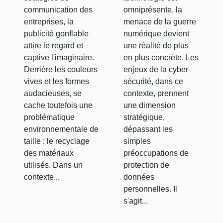
gonflable
numérique
communication des
omniprésente, la
entreprises, la
menace de la guerre
publicité gonflable
numérique devient
attire le regard et
une réalité de plus
captive l'imaginaire.
en plus concrète. Les
Derrière les couleurs
enjeux de la cyber-
vives et les formes
sécurité, dans ce
audacieuses, se
contexte, prennent
cache toutefois une
une dimension
problématique
stratégique,
environnementale de
dépassant les
taille : le recyclage
simples
des matériaux
préoccupations de
utilisés. Dans un
protection de
contexte...
données
personnelles. Il
s'agit...