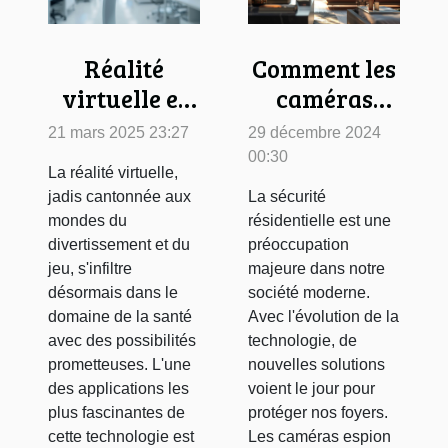
Réalité
Comment les
virtuelle et
caméras
traitement
espion
21 mars 2025 23:27
29 décembre 2024
de la douleur
peuvent
00:30
La réalité virtuelle,
étude des
améliorer la
jadis cantonnée aux
La sécurité
dernières
sécurité de
mondes du
résidentielle est une
avancées et
votre
divertissement et du
préoccupation
jeu, s'infiltre
majeure dans notre
applications
domicile
désormais dans le
société moderne.
pratiques
domaine de la santé
Avec l'évolution de la
avec des possibilités
technologie, de
prometteuses. L'une
nouvelles solutions
des applications les
voient le jour pour
plus fascinantes de
protéger nos foyers.
cette technologie est
Les caméras espion