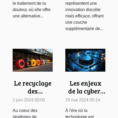
le traitement de la
représentent une
douleur, où elle offre
innovation discrète
une alternative...
mais efficace, offrant
une couche
supplémentaire de...
Le recyclage
Les enjeux
des
de la cyber-
matériaux
sécurité dans
1 juin 2024 00:00
19 mai 2024 00:14
utilisés dans
un contexte
Au coeur des
À l'ère où la
la publicité
de guerre
stratégies de
technologie est