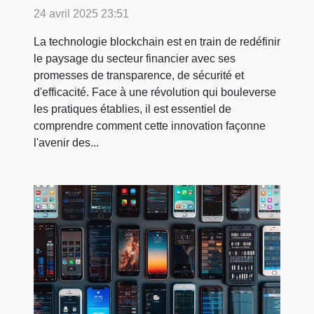
secteur financier perspectives
24 avril 2025 23:51
et applications concrètes
La technologie blockchain est en train de redéfinir
le paysage du secteur financier avec ses
promesses de transparence, de sécurité et
d'efficacité. Face à une révolution qui bouleverse
les pratiques établies, il est essentiel de
comprendre comment cette innovation façonne
l'avenir des...