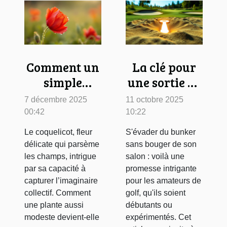
Comment un
La clé pour
simple
une sortie de
coquelicot
bunker
7 décembre 2025
11 octobre 2025
devient une
réussie sans
00:42
10:22
légende
quitter votre
Le coquelicot, fleur
S'évader du bunker
olfactive ?
salon
délicate qui parsème
sans bouger de son
les champs, intrigue
salon : voilà une
par sa capacité à
promesse intrigante
capturer l’imaginaire
pour les amateurs de
collectif. Comment
golf, qu'ils soient
une plante aussi
débutants ou
modeste devient-elle
expérimentés. Cet