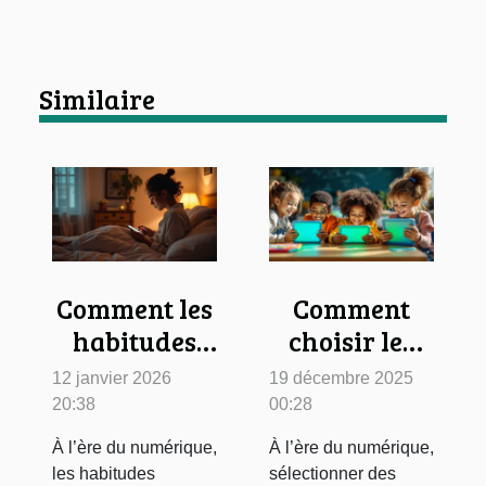
Similaire
Comment les
Comment
habitudes
choisir les
nocturnes
meilleurs
12 janvier 2026
19 décembre 2025
des Français
outils
20:38
00:28
évoluent
éducatifs
À l’ère du numérique,
À l’ère du numérique,
avec le
numériques
les habitudes
sélectionner des