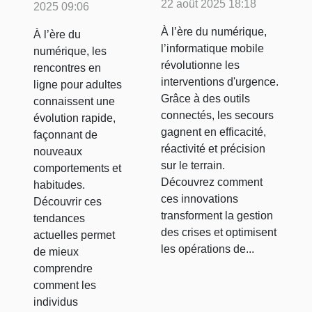
mobile
dans le
22 août 2025 18:18
2025 09:06
transforme les
monde des
À l’ère du numérique,
À l’ère du
interventions
rencontres
l’informatique mobile
numérique, les
d'urgence ?
en ligne
révolutionne les
rencontres en
interventions d'urgence.
ligne pour adultes
pour
Grâce à des outils
connaissent une
adultes
connectés, les secours
évolution rapide,
gagnent en efficacité,
façonnant de
réactivité et précision
nouveaux
sur le terrain.
comportements et
Découvrez comment
habitudes.
ces innovations
Découvrir ces
transforment la gestion
tendances
des crises et optimisent
actuelles permet
les opérations de...
de mieux
comprendre
comment les
individus