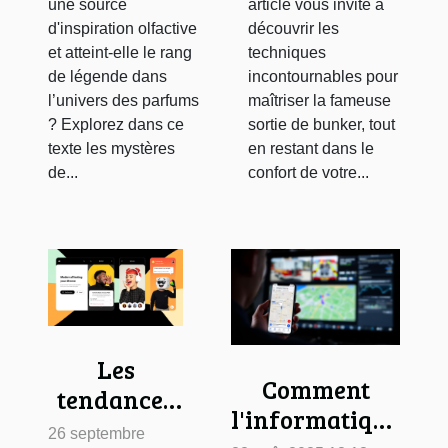
une source
article vous invite à
d'inspiration olfactive
découvrir les
et atteint-elle le rang
techniques
de légende dans
incontournables pour
l’univers des parfums
maîtriser la fameuse
? Explorez dans ce
sortie de bunker, tout
texte les mystères
en restant dans le
de...
confort de votre...
Les
Comment
tendances
l'informatique
actuelles
26 septembre