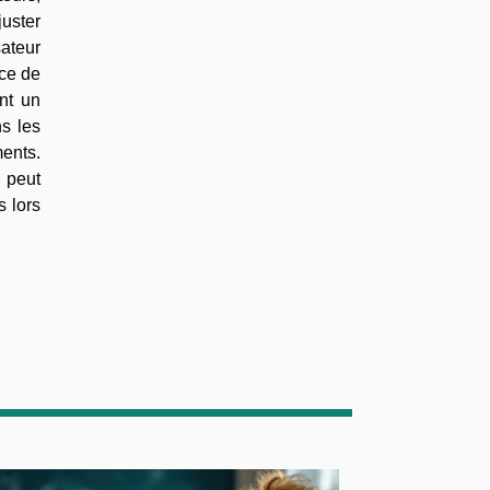
juster
sateur
nce de
ant un
s les
ments.
 peut
s lors