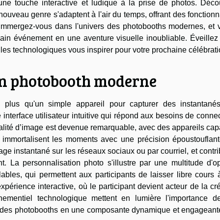
une touche interactive et ludique à la prise de photos. Déco
veau genre s'adaptent à l'air du temps, offrant des fonctionn
 Immergez-vous dans l'univers des photobooths modernes, et 
ain événement en une aventure visuelle inoubliable. Éveillez 
eilles technologiques vous inspirer pour votre prochaine célébrati
n photobooth moderne
plus qu'un simple appareil pour capturer des instantanés
interface utilisateur intuitive qui répond aux besoins de connec
qualité d’image est devenue remarquable, avec des appareils ca
i immortalisent les moments avec une précision époustouflant
tage instantané sur les réseaux sociaux ou par courriel, et contr
t. La personnalisation photo s'illustre par une multitude d'o
lables, qui permettent aux participants de laisser libre cours 
érience interactive, où le participant devient acteur de la cr
nementiel technologique mettent en lumière l'importance d
ion des photobooths en une composante dynamique et engageant