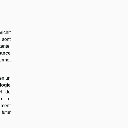
ichit
sont
tante,
sance
permet
 en un
logie
el de
o. Le
ement
futur