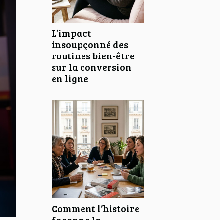
L’impact
insoupçonné des
routines bien-être
sur la conversion
en ligne
Comment l’histoire
façonne la