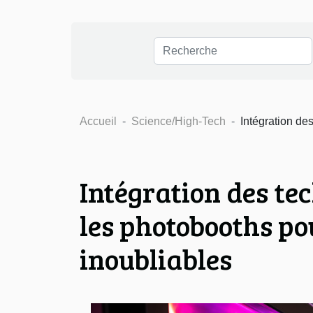
Accueil
Science/High-Tech
Intégration d
Intégration des t
les photobooths p
inoubliables