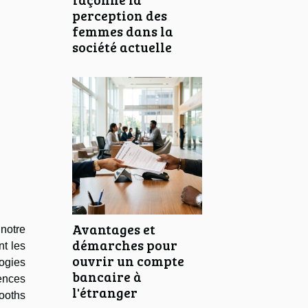
perception des
femmes dans la
société actuelle
Avantages et
notre
démarches pour
t les
ouvrir un compte
ogies
bancaire à
ences
l'étranger
ooths