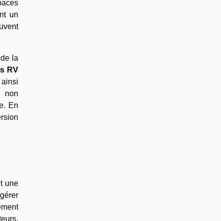
paces
nt un
uvent
.
 de la
hs RV
ainsi
e non
e. En
ersion
nt une
ggérer
lement
teurs,