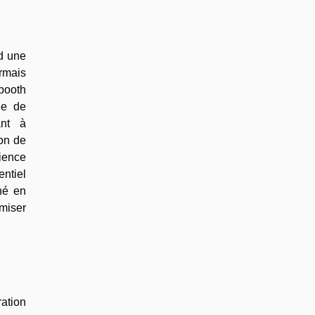
nd une
rmais
obooth
le de
ant à
ion de
rience
ntiel
hé en
imiser
ration