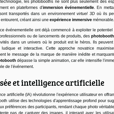
 technologie, les photobooths ne sont plus seulement des es
ment en plateformes d'
immersion événementielle
. En metta
s sont transportés dans un
environnement virtuel 3D
où ils pe
s entourent, créant ainsi une
expérience immersive
mémorable
nce événementielle ont déjà commencé à exploiter le potentiel
ns professionnels ou de lancements de produits, des
photoboot
ités dans un univers où le produit est le héros. Ils peuvent 
 ludique et interactive. Cette approche novatrice maximis
ement le message de la marque de manière inédite et marquant
hotobooth
dépasse la simple animation, car elle intensifie l'imm
ble de l'événement.
e et intelligence artificielle
 artificielle (IA) révolutionne l'expérience utilisateur en offra
ooth utilise des technologies d'apprentissage profond pour su
ux préférences des participants, rendant chaque photo véritab
ente pas de capturer des images, il interagit avec les utilisa