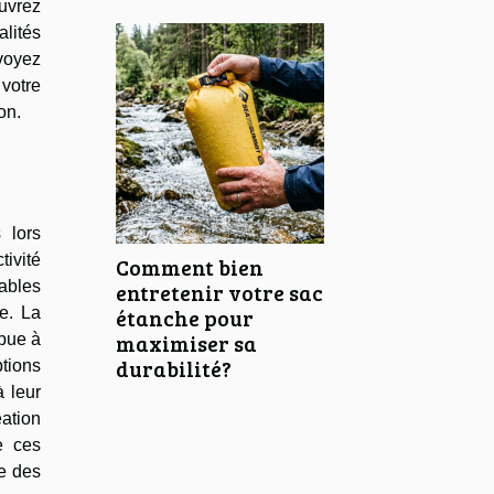
uvrez
alités
voyez
votre
on.
 lors
tivité
Comment bien
pables
entretenir votre sac
étanche pour
e. La
maximiser sa
ibue à
durabilité?
ptions
à leur
éation
e ces
e des