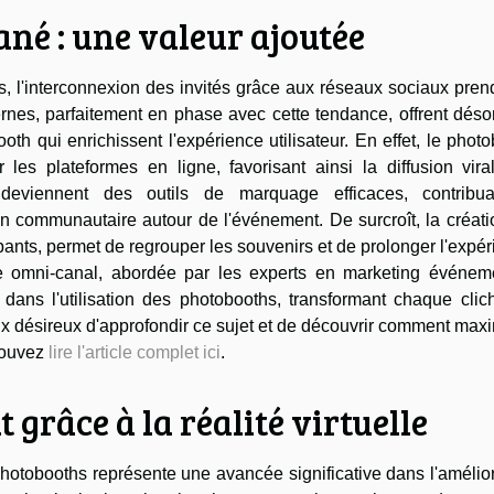
ané : une valeur ajoutée
s, l'interconnexion des invités grâce aux réseaux sociaux pre
nes, parfaitement en phase avec cette tendance, offrent déso
oth qui enrichissent l'expérience utilisateur. En effet, le phot
les plateformes en ligne, favorisant ainsi la diffusion vira
deviennent des outils de marquage efficaces, contribu
ion communautaire autour de l'événement. De surcroît, la créat
ipants, permet de regrouper les souvenirs et de prolonger l'expé
gie omni-canal, abordée par les experts en marketing événeme
dans l'utilisation des photobooths, transformant chaque clic
x désireux d'approfondir ce sujet et de découvrir comment max
pouvez
lire l'article complet ici
.
grâce à la réalité virtuelle
hotobooths représente une avancée significative dans l'amélio