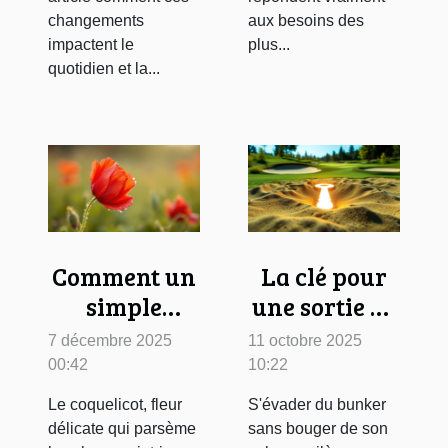
changements
aux besoins des
impactent le
plus...
quotidien et la...
Comment un
La clé pour
simple
une sortie de
coquelicot
bunker
7 décembre 2025
11 octobre 2025
devient une
réussie sans
00:42
10:22
légende
quitter votre
Le coquelicot, fleur
S'évader du bunker
olfactive ?
salon
délicate qui parsème
sans bouger de son