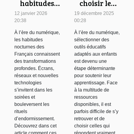
habitudes
choisir les
nocturnes
meilleurs
12 janvier 2026
19 décembre 2025
des Français
outils
20:38
00:28
évoluent
éducatifs
À l’ère du numérique,
À l’ère du numérique,
avec le
numériques
les habitudes
sélectionner des
numérique
pour enfants
nocturnes des
outils éducatifs
Français connaissent
adaptés aux enfants
?
des transformations
est devenu une
profondes. Écrans,
étape déterminante
réseaux et nouvelles
pour soutenir leur
technologies
apprentissage. Face
s’invitent dans les
à la multitude de
soirées et
ressources
bouleversent les
disponibles, il est
rituels
parfois difficile de s’y
d’endormissement.
retrouver et de
Découvrez dans cet
choisir celles qui
article comment ces
répondent vraiment