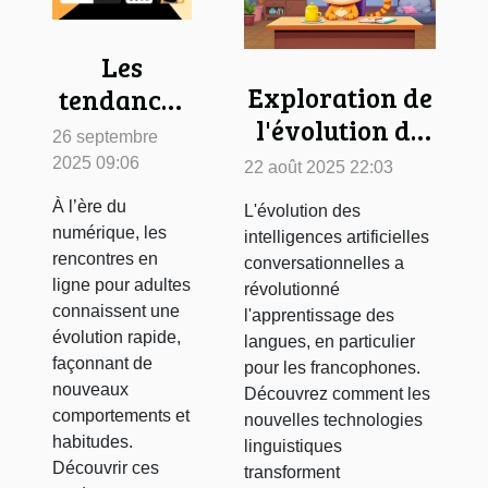
Les
Exploration de
tendances
l'évolution de
actuelles
26 septembre
ChatGPT en
dans le
2025 09:06
22 août 2025 22:03
français et son
monde des
À l’ère du
L'évolution des
impact sur
rencontres
numérique, les
intelligences artificielles
l'apprentissage
en ligne
rencontres en
conversationnelles a
des langues
ligne pour adultes
pour
révolutionné
connaissent une
l'apprentissage des
adultes
évolution rapide,
langues, en particulier
façonnant de
pour les francophones.
nouveaux
Découvrez comment les
comportements et
nouvelles technologies
habitudes.
linguistiques
Découvrir ces
transforment