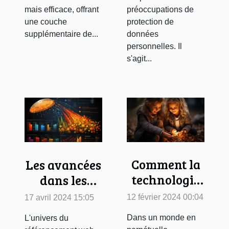
mais efficace, offrant
préoccupations de
une couche
protection de
supplémentaire de...
données
personnelles. Il
s'agit...
Comment la
Les avancées
technologie
dans les
change-t-elle
algorithmes
12 février 2024 00:04
17 avril 2024 15:05
la manière
de recherche
Dans un monde en
L'univers du
dont les
et leur