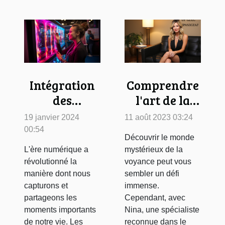
Intégration
Comprendre
des
l'art de la
technologies
voyance
19 janvier 2024
11 août 2023 03:24
modernes
avec Nina
00:54
Découvrir le monde
dans les
L'ère numérique a
mystérieux de la
photobooths
révolutionné la
voyance peut vous
pour des
manière dont nous
sembler un défi
capturons et
immense.
événements
partageons les
Cependant, avec
inoubliables
moments importants
Nina, une spécialiste
de notre vie. Les
reconnue dans le