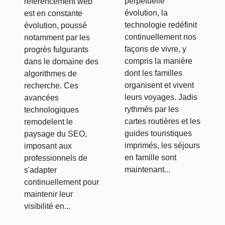
perpétuelle
référencement web
familles
influence
évolution, la
est en constante
voyagent ?
sur le SEO
technologie redéfinit
évolution, poussé
continuellement nos
notamment par les
façons de vivre, y
progrès fulgurants
compris la manière
dans le domaine des
dont les familles
algorithmes de
organisent et vivent
recherche. Ces
leurs voyages. Jadis
avancées
rythmés par les
technologiques
cartes routières et les
remodelent le
guides touristiques
paysage du SEO,
imprimés, les séjours
imposant aux
en famille sont
professionnels de
maintenant...
s'adapter
continuellement pour
maintenir leur
visibilité en...