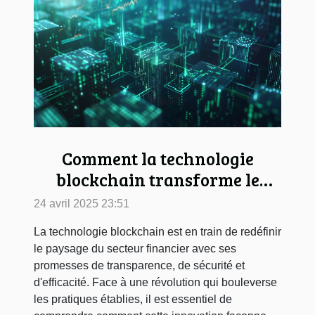
Comment la technologie
blockchain transforme le
secteur financier perspectives
24 avril 2025 23:51
et applications concrètes
La technologie blockchain est en train de redéfinir
le paysage du secteur financier avec ses
promesses de transparence, de sécurité et
d'efficacité. Face à une révolution qui bouleverse
les pratiques établies, il est essentiel de