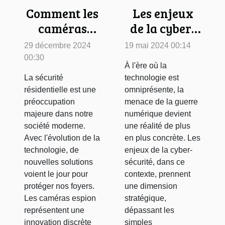
Comment les
Les enjeux
caméras
de la cyber-
espion
sécurité dans
29 décembre 2024
19 mai 2024 00:14
peuvent
un contexte
00:30
À l'ère où la
améliorer la
de guerre
La sécurité
technologie est
sécurité de
numérique
résidentielle est une
omniprésente, la
votre
préoccupation
menace de la guerre
majeure dans notre
numérique devient
domicile
société moderne.
une réalité de plus
Avec l'évolution de la
en plus concrète. Les
technologie, de
enjeux de la cyber-
nouvelles solutions
sécurité, dans ce
voient le jour pour
contexte, prennent
protéger nos foyers.
une dimension
Les caméras espion
stratégique,
représentent une
dépassant les
innovation discrète
simples