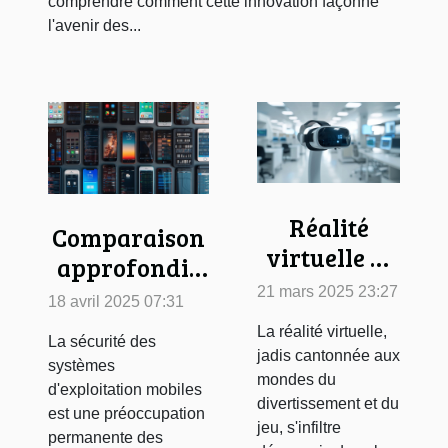
comprendre comment cette innovation façonne
l'avenir des...
Réalité
Comparaison
virtuelle et
approfondie
traitement
des derniers
21 mars 2025 23:27
18 avril 2025 07:31
de la
systèmes
La réalité virtuelle,
douleur
La sécurité des
d'exploitation
jadis cantonnée aux
systèmes
étude des
mobiles en
mondes du
d'exploitation mobiles
dernières
divertissement et du
termes de
est une préoccupation
jeu, s'infiltre
avancées et
permanente des
sécurité